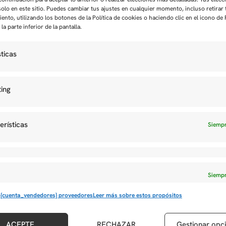
solo en este sitio. Puedes cambiar tus ajustes en cualquier momento, incluso retirar 
ento, utilizando los botones de la Política de cookies o haciendo clic en el icono de
la parte inferior de la pantalla.
sticas
ing
PUESTOS ADMINISTRATIVOS
COORDINADOR/A DE CARGA
(M/F/D)
erísticas
Siempr
6
Fecha límite de solicitud: 15 de octubre de 2026
Seguir leyendo
Siempr
 {cuenta_vendedores} proveedores
Leer más sobre estos propósitos
ACEPTE
RECHAZAR
Gestionar opc