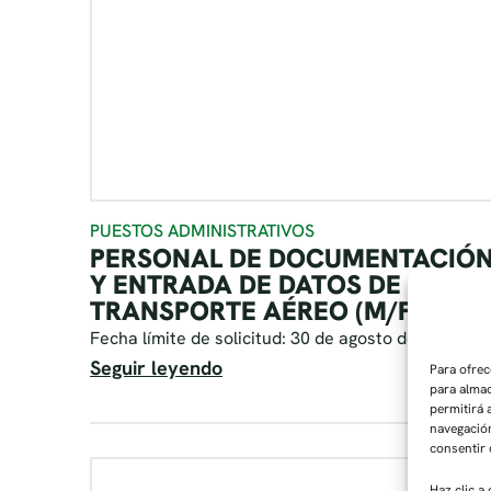
PUESTOS ADMINISTRATIVOS
PERSONAL DE DOCUMENTACIÓ
Y ENTRADA DE DATOS DE
TRANSPORTE AÉREO (M/F/D)
Fecha límite de solicitud: 30 de agosto de 2026
Seguir leyendo
Para ofrec
para almac
permitirá
navegación
consentir 
Haz clic a