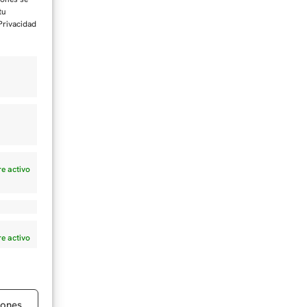
tu
 Privacidad
e activo
e activo
iones