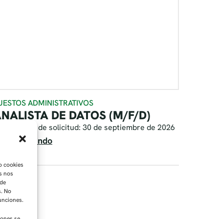
UESTOS ADMINISTRATIVOS
NALISTA DE DATOS (M/F/D)
echa límite de solicitud: 30 de septiembre de 2026
eguir leyendo
o cookies
as nos
 de
s. No
funciones.
iones se