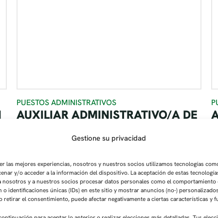
PUESTOS ADMINISTRATIVOS
P
N
AUXILIAR ADMINISTRATIVO/A DE
A
FACTURACIÓN Y GESTIÓN DE
F
CUENTAS POR COBRAR (M/F/D)
Gestione su privacidad
S
Fecha límite de solicitud: 15 de septiembre de 2026
Seguir leyendo
er las mejores experiencias, nosotros y nuestros socios utilizamos tecnologías com
enar y/o acceder a la información del dispositivo. La aceptación de estas tecnologí
 a nosotros y a nuestros socios procesar datos personales como el comportamiento
 o identificaciones únicas (IDs) en este sitio y mostrar anuncios (no-) personalizado
o retirar el consentimiento, puede afectar negativamente a ciertas características y 
 continuación para aceptar lo anterior o realizar elecciones más detalladas. Tus elecc