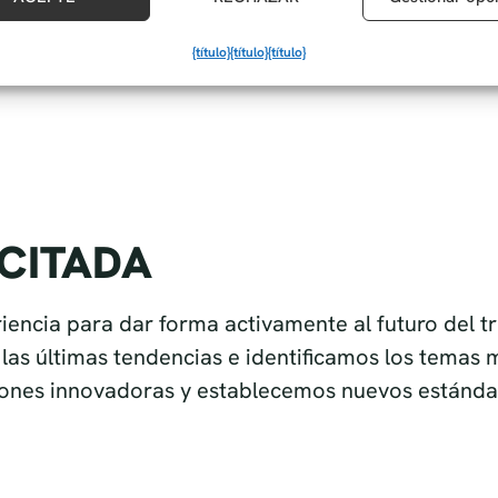
{título}
{título}
{título}
ICITADA
encia para dar forma activamente al futuro del t
as últimas tendencias e identificamos los temas 
ones innovadoras y establecemos nuevos estándare