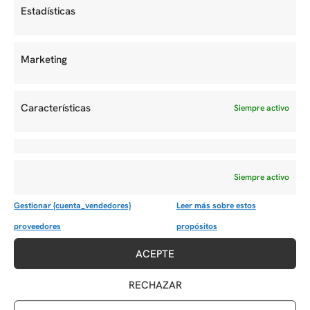
Seguir leyendo
Estadísticas
Marketing
MOSTRAR TODO
Características
Siempre activo
Siempre activo
Gestionar {cuenta_vendedores}
Leer más sobre estos
COMPARTIR ESTE TRABAJO
proveedores
propósitos
ACEPTE
RECHAZAR