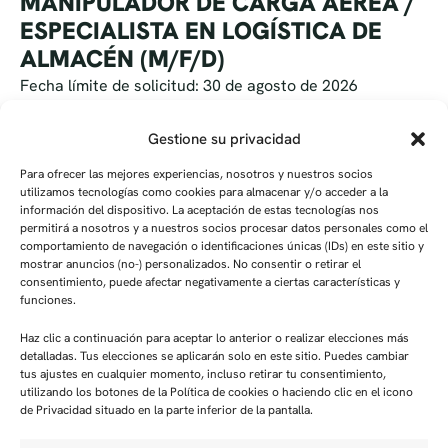
MANIPULADOR DE CARGA AÉREA /
ESPECIALISTA EN LOGÍSTICA DE
ALMACÉN (M/F/D)
Fecha límite de solicitud: 30 de agosto de 2026
Seguir leyendo
Gestione su privacidad
Para ofrecer las mejores experiencias, nosotros y nuestros socios
utilizamos tecnologías como cookies para almacenar y/o acceder a la
información del dispositivo. La aceptación de estas tecnologías nos
permitirá a nosotros y a nuestros socios procesar datos personales como el
comportamiento de navegación o identificaciones únicas (IDs) en este sitio y
mostrar anuncios (no-) personalizados. No consentir o retirar el
consentimiento, puede afectar negativamente a ciertas características y
funciones.
PUESTOS ADMINISTRATIVOS
Haz clic a continuación para aceptar lo anterior o realizar elecciones más
PERSONAL DE DOCUMENTACIÓN Y
detalladas. Tus elecciones se aplicarán solo en este sitio. Puedes cambiar
ENTRADA DE DATOS DE
tus ajustes en cualquier momento, incluso retirar tu consentimiento,
utilizando los botones de la Política de cookies o haciendo clic en el icono
TRANSPORTE AÉREO (M/F/D)
de Privacidad situado en la parte inferior de la pantalla.
Fecha límite de solicitud: 30 de agosto de 2026