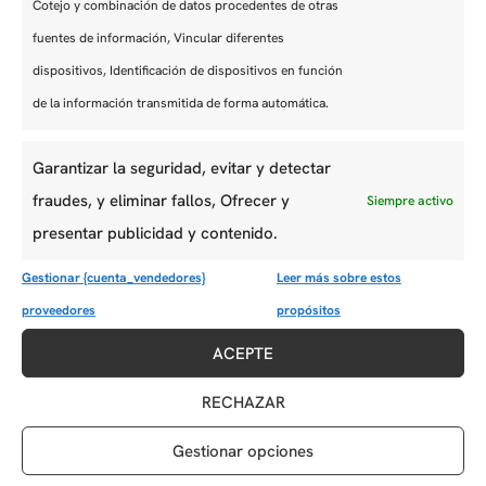
Cotejo y combinación de datos procedentes de otras
fuentes de información, Vincular diferentes
dispositivos, Identificación de dispositivos en función
de la información transmitida de forma automática.
Garantizar la seguridad, evitar y detectar
fraudes, y eliminar fallos, Ofrecer y
Siempre activo
POSICIONES OPERATIVAS
presentar publicidad y contenido.
MANIPULADOR DE CARGA AÉREA /
ESPECIALISTA EN LOGÍSTICA DE
Gestionar {cuenta_vendedores}
Leer más sobre estos
ALMACÉN (M/F/D)
proveedores
propósitos
Fecha límite de solicitud: 30 de agosto de 2026
ACEPTE
Seguir leyendo
RECHAZAR
Gestionar opciones
MOSTRAR TODO