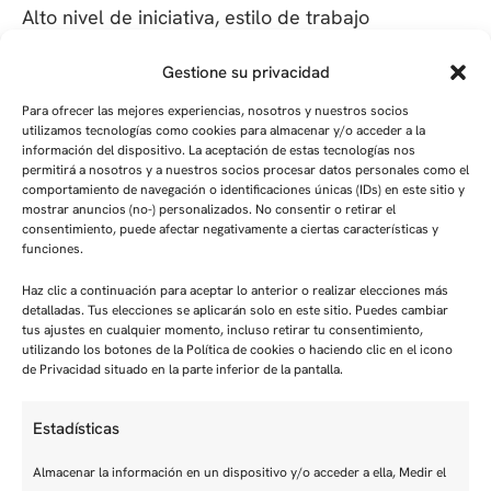
Alto nivel de iniciativa, estilo de trabajo
responsable y orientado al detalle.
Gestione su privacidad
Fuertes habilidades organizativas y de gestión del
Para ofrecer las mejores experiencias, nosotros y nuestros socios
utilizamos tecnologías como cookies para almacenar y/o acceder a la
tiempo.
información del dispositivo. La aceptación de estas tecnologías nos
permitirá a nosotros y a nuestros socios procesar datos personales como el
Habilidades de comunicación, habilidades
comportamiento de navegación o identificaciones únicas (IDs) en este sitio y
mostrar anuncios (no-) personalizados. No consentir o retirar el
diplomáticas, habilidades de trabajo en equipo y
consentimiento, puede afectar negativamente a ciertas características y
funciones.
resistencia al estrés.
Haz clic a continuación para aceptar lo anterior o realizar elecciones más
Uso seguro de MS Office, sistemas de gestión de
detalladas. Tus elecciones se aplicarán solo en este sitio. Puedes cambiar
tus ajustes en cualquier momento, incluso retirar tu consentimiento,
recursos humanos y abierto a nuevas
utilizando los botones de la Política de cookies o haciendo clic en el icono
de Privacidad situado en la parte inferior de la pantalla.
herramientas digitales (por ejemplo, IA)
Estadísticas
Muy buenos conocimientos de alemán y
conocimientos básicos de inglés, tanto escrito
Almacenar la información en un dispositivo y/o acceder a ella, Medir el