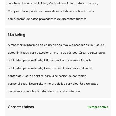
como hablado.
rendimiento de la publicidad, Medir el rendimiento del contenido,
Comprender al público a través de estadísticas o a través de la
APLICAR AHORA
combinación de datos procedentes de diferentes fuentes.
Marketing
TRABAJOS SIMILARES
Almacenar la información en un dispositivo y/o acceder a ella, Uso de
datos limitados para seleccionar anuncios básicos, Crear perfiles para
publicidad personalizada, Utilizar perfiles para seleccionar la
publicidad personalizada, Crear un perfil para personalizar el
contenido, Uso de perfiles para la selección de contenido
PUESTOS ADMINISTRATIVOS
personalizado, Desarrollo y mejora de los servicios, Uso de datos
PERSONAL DE DOCUMENTACIÓN Y
limitados con el objetivo de seleccionar el contenido.
ENTRADA DE DATOS DE
TRANSPORTE AÉREO (M/F/D)
Características
Siempre activo
Fecha límite de solicitud: 30 de agosto de 2026
Seguir leyendo