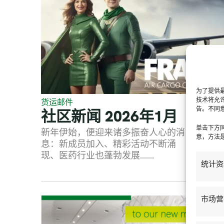
为了提供最
技术将允
货运邮件
告。不同
社区新闻 2026年1月
单击下方
新年伊始，便迎来诸多振奋人心的消
意，方法是
息：新成员加入、精彩活动不断涌
现、医药行业也蓬勃发展…….
统计资
市场营