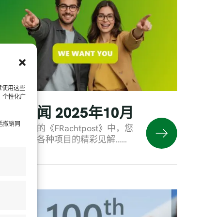
意使用这些
）个性化广
货运邮件
社区新闻 2025年10月
括撤销同
最新一期的《FRachtpost》中，您
将看到关于各种项目的精彩见解……