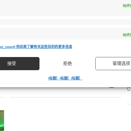
始终
始终
or_count} 供应商
了解有关这些目的的更多信息
货运邮件
社区新闻 2025 年 8 月
接受
拒绝
管理选项
本期，我们一起回顾令人难忘的第十
在
{标题｝
{标题｝
{标题｝
届航空货运……
C