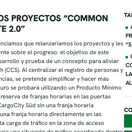
TA
LOS PROYECTOS “COMMON
E 2.0”
P
nciamos que relanzaríamos los proyectos y les
“S
e sobre el progreso: el objetivo de este
sarrollo y prueba de un concepto para aliviar
C
h (CCS). Al centralizar el registro de personas y
L
cías, se pretende simplificar y hacer más
A
futuro se probará utilizando un Producto Mínimo
 reserva de franjas horarias en las puertas
CargoCity Süd sin una franja horaria
CO
na franja horaria directamente en las
la carga de tráfico en la zona de acceso
cia una situación de tráfico coordinada dentro