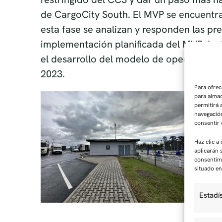
de CargoCity South. El MVP se encuentra
esta fase se analizan y responden las pr
implementación planificada del MVP. La f
el desarrollo del modelo de operador, es
2023.
Para ofrec
para almac
permitirá
navegación
consentir 
Haz clic a
aplicarán 
consentimi
situado en 
Estadí
Eso también
Proyecto “Speedgate 2.0”
se