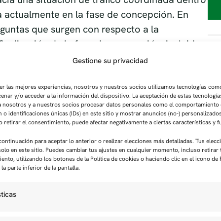
 actualmente en la fase de concepción. En
eguntas que surgen con respecto a la
inalización de la fase de concepción, incluido
PU
tá prevista para finales del primer trimestre de
Gestione su privacidad
er las mejores experiencias, nosotros y nuestros socios utilizamos tecnologías com
enar y/o acceder a la información del dispositivo. La aceptación de estas tecnologí
 a nosotros y a nuestros socios procesar datos personales como el comportamiento
 o identificaciones únicas (IDs) en este sitio y mostrar anuncios (no-) personalizado
o retirar el consentimiento, puede afectar negativamente a ciertas características y 
 continuación para aceptar lo anterior o realizar elecciones más detalladas. Tus elecc
solo en este sitio. Puedes cambiar tus ajustes en cualquier momento, incluso retirar 
ento, utilizando los botones de la Política de cookies o haciendo clic en el icono de
la parte inferior de la pantalla.
CO
sticas
N
C
 le dará seguimiento. Dado que las