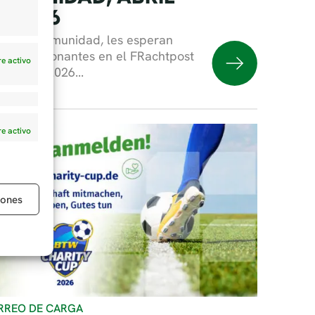
E 2026
imada comunidad, les esperan
as emocionantes en el FRachtpost
e activo
abril de 2026...
e activo
iones
RREO DE CARGA