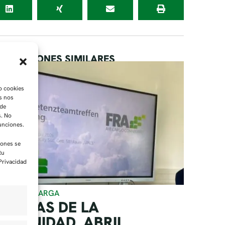
BLICACIONES SIMILARES
o cookies
as nos
 de
s. No
funciones.
iones se
tu
 Privacidad
RREO DE CARGA
OTICIAS DE LA
OMUNIDAD, ABRIL