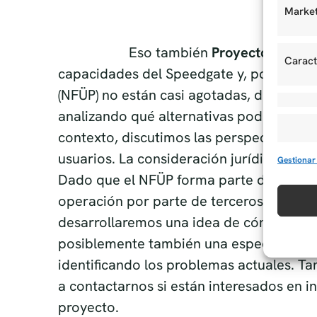
Market
capacidades del Speedgate y, por tanto,
(NFÜP) no están casi agotadas, desde A
analizando qué alternativas podrían surg
Caract
contexto, discutimos las perspectivas de
usuarios. La consideración jurídica tam
Dado que el NFÜP forma parte de la infra
operación por parte de terceros debe cum
Gestionar
desarrollaremos una idea de cómo diseñ
posiblemente también una especie de fa
identificando los problemas actuales. T
a contactarnos si están interesados en i
proyecto.
CONTROL MANIFIESTO – 
FRANKFURT COORDINA L